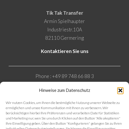
Tik Tak Transfer
Armin Spielhaupter
Industriestr.10A
82110 Germering
Kontaktieren Sie uns
Phone : +49 89 748 66 88 3
WhatsApp: +49 176 24839844
Hinweise zum Datenschutz
Email : contact@tiktaktransfer.com
Wir nutzen Cookies, um Ihnen die bestmögliche Nutzung unserer Webseite zu
ermöglichen und unsee Kommunikation mit Ihnen zu verbessern. Wir
berücksichtigen hierbei Ihre Präferenzen und verarbeiten Date für Statistiken
und Marketing nur, wen Sie uns durch Klicken auf den Button "Alle akeptieren"
Ihre Einwilligung geben. Über den Button "Konfigurieren" gelangen Sie zu Ihren
individuellen Datenschutzeinstellungen. Sie können die Einwilligung später